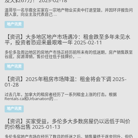
及欠$267万！ 2025-02-18
温哥华一名华裔女买家在一宗地产物业买卖中打退堂鼓，并因环评报告问
题入禀，向业主及代表自己 …
地产讯资
【资讯】大多地区地产市场遇冷：租金跌至多年未见水
平，投资者恐迎来最艰难一年 2025-02-11
多伦多及周边地区的房地产市场正经历前所未有的低迷期，房产销售跌至
谷底，房源滞销，售价往往低于挂牌价， …
地产讯资
【资讯】2025年租房市场降温：租金将会下调 2025-
01-28
过去几年，加拿大的租房者经历了一系列租金上涨的打击。根据
Rentals.ca和Urbanation的 …
地产讯资
【资讯】买家受益，多伦多大多数房屋仍以远低于叫价
的价格出售 2025-01-13
多伦多房地产市场在经历了数月的低迷之后，销售量终于逐步回升，但仍