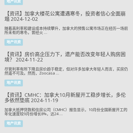
地产讯资
【资讯】加拿大楼花公寓遭遇寒冬，投资者信心全面崩
塌 2024-12-02
随着高利率和建设成本持续攀升，加拿大的预售公寓市场正在经历一场前
所未有的寒冬。曾经火 …
地产讯资
【资讯】房价高企压力下，遗产能否改变年轻人购房困
境？ 2024-11-22
尽管利率有所下降且房价趋于稳定，但对许多加拿大年轻人而言，买房仍
然遥不可及。然而，Zoocasa …
地产讯资
【资讯】CMHC：加拿大10月新屋开工稳步增长，多伦
多依然垫底 2024-11-19
加拿大抵押贷款和住房公司（CMHC）报告显示，10月份全国新屋开工的
年化速度较9月份增长8%，达24 …
地产讯资