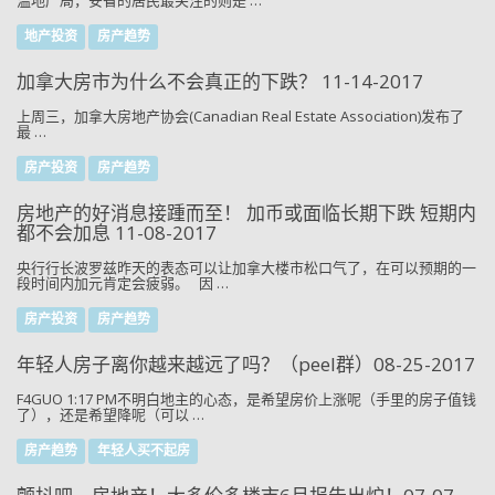
温地产局，安省的居民最关注的则是 …
地产投资
房产趋势
加拿大房市为什么不会真正的下跌？ 11-14-2017
上周三，加拿大房地产协会(Canadian Real Estate Association)发布了
最 …
房产投资
房产趋势
房地产的好消息接踵而至！ 加币或面临长期下跌 短期内
都不会加息 11-08-2017
央行行长波罗兹昨天的表态可以让加拿大楼市松口气了，在可以预期的一
段时间内加元肯定会疲弱。 因 …
房产投资
房产趋势
年轻人房子离你越来越远了吗？（peel群）08-25-2017
F4GUO 1:17 PM不明白地主的心态，是希望房价上涨呢（手里的房子值钱
了），还是希望降呢（可以 …
房产趋势
年轻人买不起房