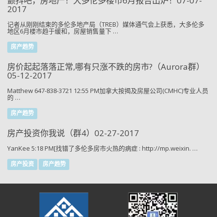
颤抖吧，房地产！大多伦多楼市6月报告出炉！07-07-
2017
记者从刚刚结束的多伦多地产局（TREB）媒体通气会上获悉，大多伦多
地区6月楼市趋于缓和，房屋销售量下 …
房产趋势
房价起起落落正常,哪有只涨不跌的房市?（Aurora群）
05-12-2017
Matthew 647-838-3721 12:55 PM加拿大按揭及房屋公司(CMHC)专业人员
的 …
房产趋势
房产投资你我说（群4）02-27-2017
YanKee 5:18 PM[找错了多伦多房市火热的病症 : http://mp.weixin. …
房产投资
房产趋势