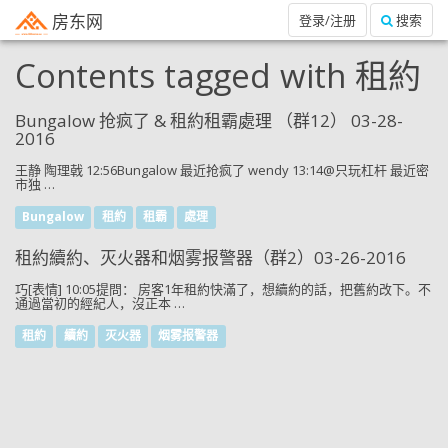
房东网
登录/注册
搜索
Contents tagged with
租約
Bungalow 抢疯了 & 租約租霸處理 （群12） 03-28-
2016
王静 陶理戟 12:56Bungalow 最近抢疯了 wendy 13:14@只玩杠杆 最近密
市独 …
Bungalow
租約
租霸
處理
租約續約、灭火器和烟雾报警器（群2）03-26-2016
巧[表情] 10:05提問： 房客1年租約快滿了，想續約的話，把舊約改下。不
通過當初的經紀人，沒正本 …
租約
續約
灭火器
烟雾报警器