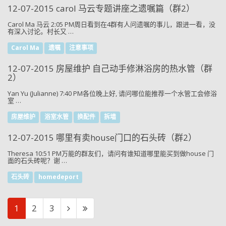
12-07-2015 carol 马云专题讲座之遗嘱篇（群2）
Carol Ma 马云 2:05 PM周日看到在4群有人问遗嘱的事儿，跟进一看，没
有深入讨论。村长又 …
Carol Ma
遗嘱
注意事项
12-07-2015 房屋维护 自己动手修淋浴房的热水管（群
2）
Yan Yu (Julianne) 7:40 PM各位晚上好, 请问哪位能推荐一个水管工会修浴
室 …
房屋维护
浴室水管
换配件
拆墙
12-07-2015 哪里有卖house门口的石头砖（群2）
Theresa 10:51 PM万能的群友们，请问有谁知道哪里能买到做house 门
面的石头砖呢？谢 …
石头砖
homedeport
1
2
3