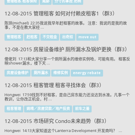
管理租客.租客保险
威胁
分寸的拿捏.把柄
12-08-2015 管理租客 如何对付赖皮租客1（群3）
陈珙(michael) 22:35我说我早年赶租客的故事。 注意：我说的是我的故
事，不是在教大家经 …
管理租客
赶租客
不交租金
出奇招
move out
12-08-2015 房屋设备维护 厕所漏水及锅炉更换（群3）
傻佬刘 17:13和大家分享一个厕所漏水的维修实例哈，可能有用。 租客反
映shower漏水，楼下天 …
房屋设备维护
厕所漏水
维修实例
energy rebate
12-08-2015 租客管理 租客寻找体会（群3）
Hongwei 17:59找到不好租客，是自己房东能力还没达到水准。凡事一个
教训，让你改正机会，村 …
租客管理
姚晴／房屋贷款／地产投资
前车之鉴
12-08-2015 市场研究 Condo未来趋势（群3）
Hongwei 14:13大家知道这个Lanterra Development 开发商吗？ …