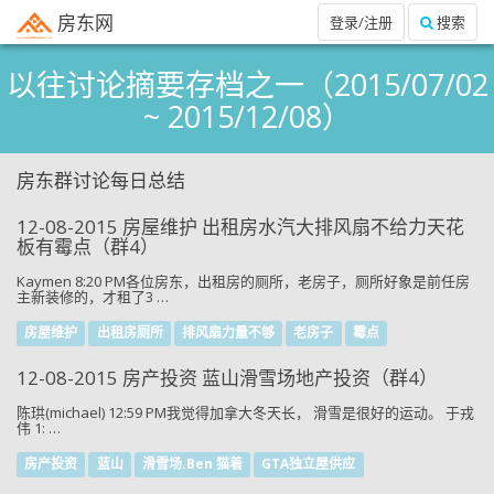
房东网
登录/注册
搜索
以往讨论摘要存档之一（2015/07/02
~ 2015/12/08）
房东群讨论每日总结
12-08-2015 房屋维护 出租房水汽大排风扇不给力天花
板有霉点（群4）
Kaymen 8:20 PM各位房东，出租房的厕所，老房子，厕所好象是前任房
主新装修的，才租了3 …
房屋维护
出租房厕所
排风扇力量不够
老房子
霉点
12-08-2015 房产投资 蓝山滑雪场地产投资（群4）
陈珙(michael) 12:59 PM我觉得加拿大冬天长， 滑雪是很好的运动。 于戎
伟 1: …
房产投资
蓝山
滑雪场.Ben 猫着
GTA独立屋供应