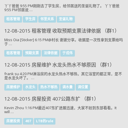
丫丫爸爸 9:55 PM刚刚去了学生房，给邻居送的圣诞礼物了。 丫丫爸爸
9:55 PM邻居说 …
租客管理
学生房
邻里关系
圣诞礼物
12-08-2015 租客管理 收取预期支票法律依据 （群1）
Miss Oia [Sticker] 6:15 PM@村长 谢谢分享。收据是一次性拿到支票给吗
于 …
租客管理
预期支票
法律依据
于戎伟
12-08-2015 房屋维护 水龙头热水不够原因 （群1）
frank su 4:20 PM淋浴房的水龙头热水不够热，其它浴室的都正常，是不
是水龙头坏了。 …
房屋维护
水龙头
热水不够热
调水量
调位置
12-08-2015 房屋投资 407公路东扩 （群1）
Kevin Zhou 1:16 PM最近407东扩进展迅速，大家不妨到东部看看。It
will …
房屋投资
407
LTB的rule