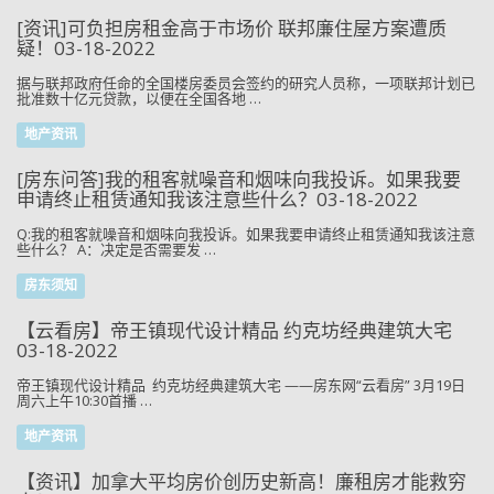
[资讯]可负担房租金高于市场价 联邦廉住屋方案遭质
疑！03-18-2022
据与联邦政府任命的全国楼房委员会签约的研究人员称，一项联邦计划已
批准数十亿元贷款，以便在全国各地 …
地产资讯
[房东问答]我的租客就噪音和烟味向我投诉。如果我要
申请终止租赁通知我该注意些什么？03-18-2022
Q:我的租客就噪音和烟味向我投诉。如果我要申请终止租赁通知我该注意
些什么？ A：决定是否需要发 …
房东须知
【云看房】帝王镇现代设计精品 约克坊经典建筑大宅
03-18-2022
帝王镇现代设计精品 约克坊经典建筑大宅 ——房东网“云看房” 3月19日
周六上午10:30首播 …
地产资讯
【资讯】加拿大平均房价创历史新高！廉租房才能救穷