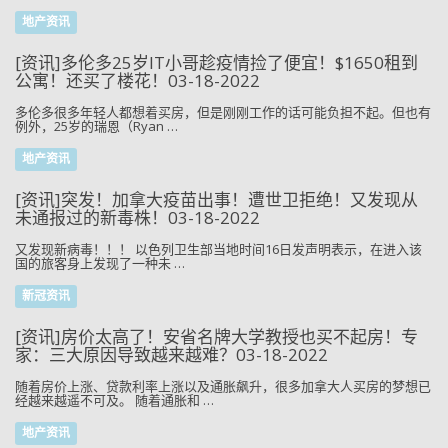
地产资讯
[资讯]多伦多25岁IT小哥趁疫情捡了便宜！$1650租到
公寓！还买了楼花！03-18-2022
多伦多很多年轻人都想着买房，但是刚刚工作的话可能负担不起。但也有
例外，25岁的瑞恩（Ryan …
地产资讯
[资讯]突发！加拿大疫苗出事！遭世卫拒绝！又发现从
未通报过的新毒株！03-18-2022
又发现新病毒！！！ 以色列卫生部当地时间16日发声明表示，在进入该
国的旅客身上发现了一种未 …
新冠资讯
[资讯]房价太高了！安省名牌大学教授也买不起房！专
家：三大原因导致越来越难？03-18-2022
随着房价上涨、贷款利率上涨以及通胀飙升，很多加拿大人买房的梦想已
经越来越遥不可及。 随着通胀和 …
地产资讯