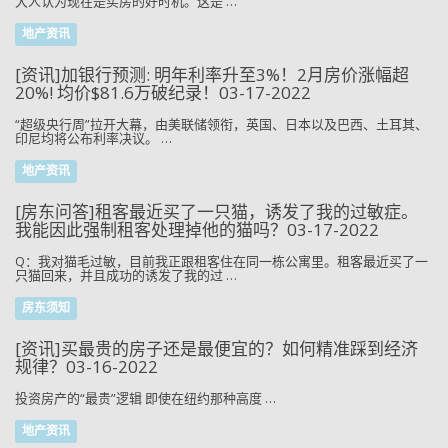
大人认为现在是买房的好时机。这是 …
地产资讯
[资讯]加银行预测: 明年利率升至3%！2月房价涨幅超
20%! 均价$81.6万破纪录！03-17-2022
“超级央行周”拉开大幕，由美联储领衔，英国、日本以及巴西、土耳其、
印尼均将公布利率决议。 …
地产资讯
[房东问答]租客最近买了一只猫，诱发了我的过敏症。
我能因此强制租客处理掉他的猫吗？03-17-2022
Q：我对猫毛过敏，目前我正跟租客住在同一栋公寓里。租客最近买了一
只猫回来，并且成功的诱发了我的过 …
房东须知
[资讯]买最贵的房子还是最便宜的？如何精准踩到经济
规律？03-16-2022
投资房产的“最贵”逻辑 即使在纽约那种高度 …
地产资讯